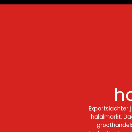
h
Exportslachteri
halalmarkt. Dag
groothandels,